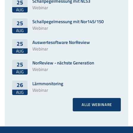
Schallpegelmessung mit NL53
25
Webinar
AUG
Schallpegelmessung mit Nor145/150
25
Webinar
AUG
Auswertesoftware NorReview
25
Webinar
AUG
NorReview - nächste Generation
25
Webinar
AUG
Lärmmonitoring
26
Webinar
AUG
ALLE WEBINARE