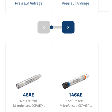
Pr
Preis auf Anfrage
Preis auf Anfrage
46AE
146AE
1/2" Freifeld-
1/2" Freifeld-
Mikrofonset, CCP/IEPE
Mikrofonset, CCP/IEPE
(BNC)
(BNC) - robuste Version
Sys