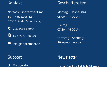
Kontakt
Geschäftszeiten
Norsonic-Tippkemper GmbH
Montag - Donnerstag:
Zum Kreuzweg 12
08:00 - 17:00 Uhr
59302 Oelde-Stromberg
Freitag:
+49 2529 93010
07:30 - 16:00 Uhr
+49 2529 930149
Samstag - Sonntag:
Büro geschlossen
info@tippkemper.de
Support
Newsletter
Mietgeräte
Tragen Sie Ihre E-Mail-Adresse
ein und erhalten Sie aktuelle
Reparatur / Einsendungen
Neuigkeiten ganz bequem in
Downloads
Ihr Postfach!
ANMELDEN