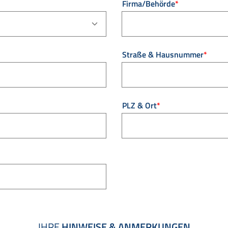
Pflichtfeld
Firma/Behörde
*
Pflichtfeld
Straße & Hausnummer
*
Pflichtfeld
PLZ & Ort
*