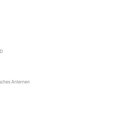
3D
isches Anlernen