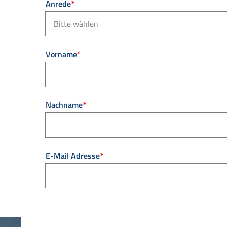
Pflichtfeld
Anrede
*
Pflichtfeld
Vorname
*
Pflichtfeld
Nachname
*
Pflichtfeld
E-Mail Adresse
*