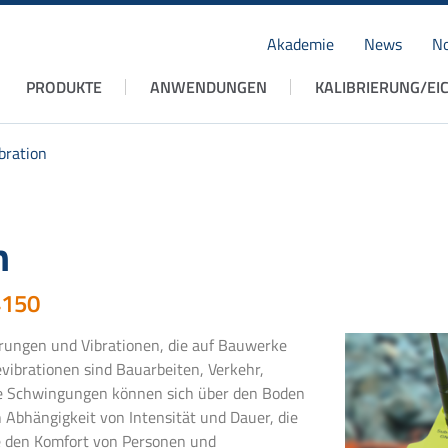
Akademie
News
No
Navigation
PRODUKTE
ANWENDUNGEN
KALIBRIERUNG/EI
überspringen
bration
n
4150
erungen und Vibrationen, die auf Bauwerke
ibrationen sind Bauarbeiten, Verkehr,
se Schwingungen können sich über den Boden
 Abhängigkeit von Intensität und Dauer, die
e den Komfort von Personen und