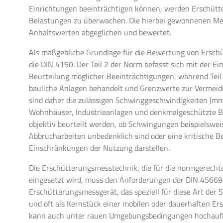
Einrichtungen beeinträchtigen können, werden Erschüt
Belastungen zu überwachen. Die hierbei gewonnenen Mes
Anhaltswerten abgeglichen und bewertet.
Als maßgebliche Grundlage für die Bewertung von Ersch
die DIN 4150. Der Teil 2 der Norm befasst sich mit der 
Beurteilung möglicher Beeinträchtigungen, während Teil
bauliche Anlagen behandelt und Grenzwerte zur Vermeidu
sind daher die zulässigen Schwinggeschwindigkeiten (mm
Wohnhäuser, Industrieanlagen und denkmalgeschützte Ba
objektiv beurteilt werden, ob Schwingungen beispielswe
Abbrucharbeiten unbedenklich sind oder eine kritische Be
Einschränkungen der Nutzung darstellen.
Die Erschütterungsmesstechnik, die für die normgerech
eingesetzt wird, muss den Anforderungen der DIN 45669-
Erschütterungsmessgerät, das speziell für diese Art d
und oft als Kernstück einer mobilen oder dauerhaften E
kann auch unter rauen Umgebungsbedingungen hochauflö