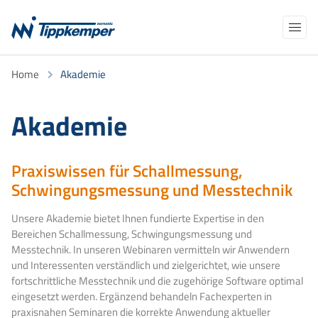
Navigation
Home
Akademie
Produkte
überspringen
Anwendungen
AKADEMIE
NEWS
Akademie
NORCLOUD
ÜBER UNS
Kalibrierung/Eichung
Praxiswissen für Schallmessung,
Support
TELEFON
E-MAIL
Schwingungsmessung und Messtechnik
Kontakt
Suchbegriffe
Unsere Akademie bietet Ihnen fundierte Expertise in den
Bereichen Schallmessung, Schwingungsmessung und
Messtechnik. In unseren Webinaren vermitteln wir Anwendern
und Interessenten verständlich und zielgerichtet, wie unsere
fortschrittliche Messtechnik und die zugehörige Software optimal
eingesetzt werden. Ergänzend behandeln Fachexperten in
praxisnahen Seminaren die korrekte Anwendung aktueller