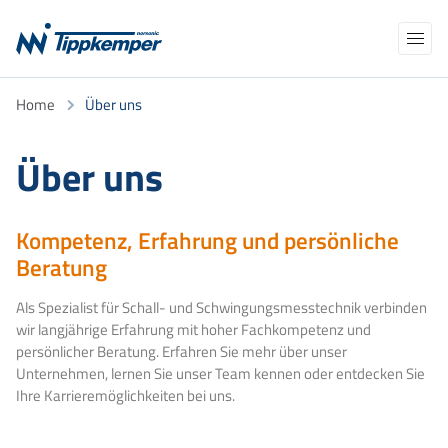
Navigation
Home
Über uns
Produkte
überspringen
Anwendungen
AKADEMIE
NEWS
Über uns
NORCLOUD
ÜBER UNS
Kalibrierung/Eichung
Kompetenz, Erfahrung und persönliche
Support
TELEFON
E-MAIL
Beratung
Kontakt
Suchbegriffe
Als Spezialist für Schall- und Schwingungsmesstechnik verbinden
wir langjährige Erfahrung mit hoher Fachkompetenz und
persönlicher Beratung. Erfahren Sie mehr über unser
Unternehmen, lernen Sie unser Team kennen oder entdecken Sie
Ihre Karrieremöglichkeiten bei uns.