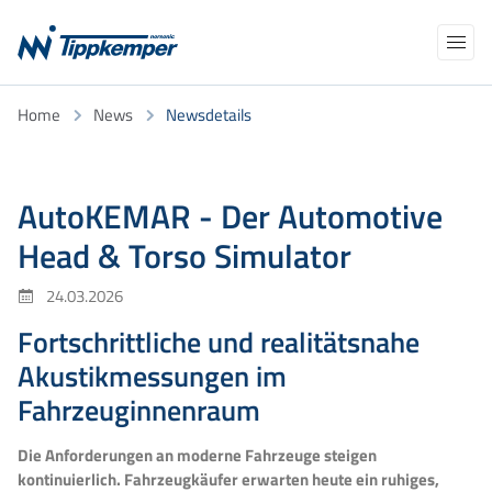
Navigation
Home
News
Newsdetails
Produkte
überspringen
Anwendungen
AKADEMIE
NEWS
AutoKEMAR - Der Automotive
NORCLOUD
ÜBER UNS
Kalibrierung/Eichung
Head & Torso Simulator
Support
TELEFON
E-MAIL
24.03.2026
Kontakt
Fortschrittliche und realitätsnahe
Suchbegriffe
Akustikmessungen im
Fahrzeuginnenraum
Die Anforderungen an moderne Fahrzeuge steigen
kontinuierlich. Fahrzeugkäufer erwarten heute ein ruhiges,