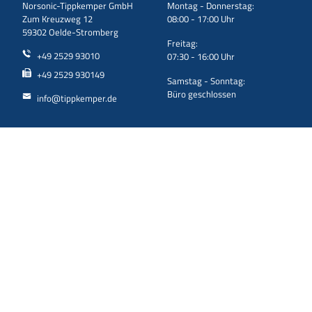
Norsonic-Tippkemper GmbH
Montag - Donnerstag:
Zum Kreuzweg 12
08:00 - 17:00 Uhr
59302 Oelde-Stromberg
Freitag:
+49 2529 93010
07:30 - 16:00 Uhr
+49 2529 930149
Samstag - Sonntag:
Büro geschlossen
info@tippkemper.de
Support
Newsletter
Mietgeräte
Tragen Sie Ihre E-Mail-Adresse
ein und erhalten Sie aktuelle
Reparatur / Einsendungen
Neuigkeiten ganz bequem in
Downloads
Ihr Postfach!
ANMELDEN