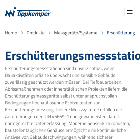
Navigation
Home
Produkte
Messgeräte/Systeme
Erschütterungs
Produkte
überspringen
Anwendungen
AKADEMIE
NEWS
Erschütterungsmessstati
NORCLOUD
ÜBER UNS
Kalibrierung/Eichung
Erschütterungsmessstationen sind unverzichtbar, wenn
Bauaktivitäten präzise überwacht und sensible Gebäude
Support
TELEFON
E-MAIL
zuverlässig geschützt werden müssen. Bei Tiefbauarbeiten,
Abrissmaßnahmen oder innerstädtischen Projekten liefern die
Kontakt
Suchbegriffe
Erschütterungsmessgeräte selbst unter anspruchsvollen
Bedingungen hochauflösende Echtzeitdaten zur
Erschütterungsmessung. Unsere Messsysteme erfüllen die
Anforderungen der DIN 45669-1 und gewährleisten damit
normgerechte Datenerfassung. Moderne Sensorik im robusten,
baustellentauglichen Gehäuse ermöglicht eine kontinuierliche
Analyse von Gebäudeschwingungen, während sicherer