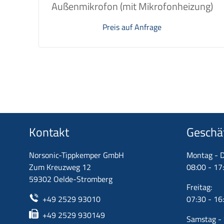
Außenmikrofon (mit Mikrofonheizung)
Preis auf Anfrage
Kontakt
Geschä
Norsonic-Tippkemper GmbH
Montag - D
Zum Kreuzweg 12
08:00 - 17
59302 Oelde-Stromberg
Freitag:
+49 2529 93010
07:30 - 16
+49 2529 930149
Samstag - 