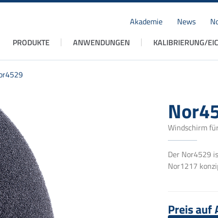
Akademie
News
No
Navigation
PRODUKTE
ANWENDUNGEN
KALIBRIERUNG/EI
überspringen
or4529
Nor4
Windschirm fü
Der Nor4529 is
Nor1217 konzi
Preis auf