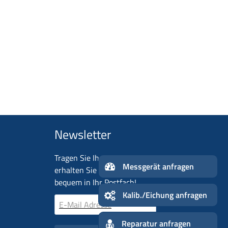
Newsletter
Tragen Sie Ihre E-Mail-Adresse ein und
Me
erhalten Sie aktuelle Neuigkeiten ganz
n
bequem in Ihr Postfach!
Kalib./
Reparatur anfragen