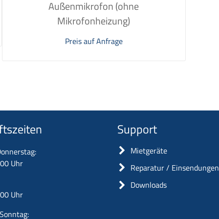
Außenmikrofon (ohne
Mikrofonheizung)
Preis auf Anfrage
ftszeiten
Support
Mietgeräte
onnerstag:
:00 Uhr
Reparatur / Einsendunge
Downloads
:00 Uhr
Sonntag: