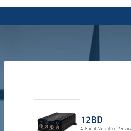
12BD
4-Kanal Mikrofon-Verso