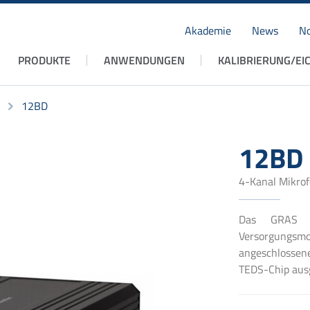
Akademie
News
No
Navigation
PRODUKTE
ANWENDUNGEN
KALIBRIERUNG/EI
überspringen
12BD
12BD
4-Kanal Mikro
Das GRAS 1
Versorgungsmo
angeschlosse
TEDS-Chip aus