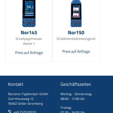
Nor145
Nor150
Schallpegelmesser
Schallintensitätsmessgerät
Klasse 1
Preis auf Anfrage
Preis auf Anfrage
Kontakt
Geschäftszeiten
Norsonic-Tippkemper GmbH
Montag - Donnerstag:
Zum Kreuzweg 12
08:00 - 17:00 Uhr
59302 Oelde-Stromberg
Freitag:
+49 2529 93010
07:30 - 16:00 Uhr