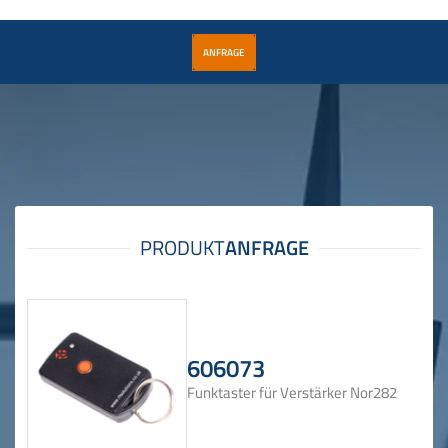
ANFRAGE
606073
Funktaster für Verstärker Nor282