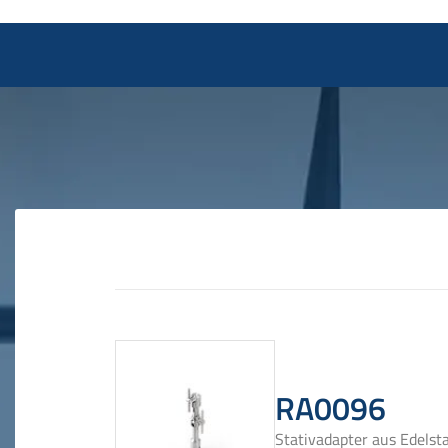
RA0096
Stativadapter aus Edelst