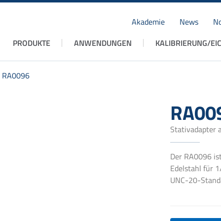
Akademie
News
No
Navigation
PRODUKTE
ANWENDUNGEN
KALIBRIERUNG/EI
überspringen
RA0096
RA00
Stativadapter 
Der RA0096 ist
Edelstahl für 
UNC-20-Standa