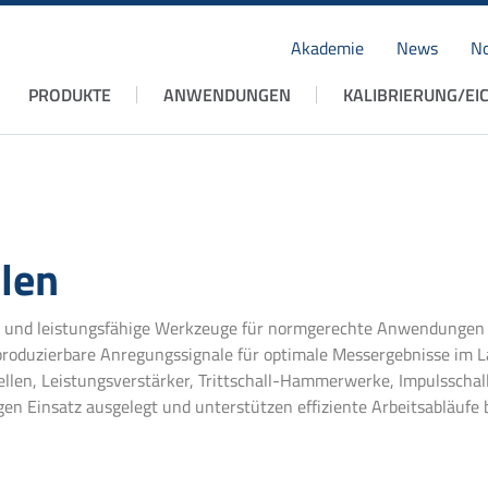
Akademie
News
No
Navigation
PRODUKTE
ANWENDUNGEN
KALIBRIERUNG/EI
überspringen
llen
ve und leistungsfähige Werkzeuge für normgerechte Anwendungen
eproduzierbare Anregungssignale für optimale Messergebnisse im L
llen, Leistungsverstärker, Trittschall-Hammerwerke, Impulsschall
gen Einsatz ausgelegt und unterstützen effiziente Arbeitsabläuf