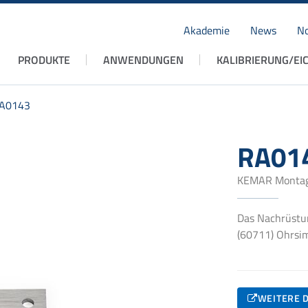
Akademie
News
No
Navigation
PRODUKTE
ANWENDUNGEN
KALIBRIERUNG/EI
überspringen
A0143
RA01
KEMAR Montage
Das Nachrüstu
(60711) Ohrsi
WEITERE D