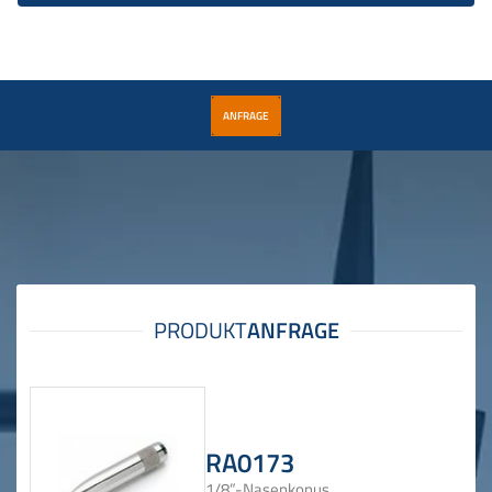
ANFRAGE
RA0173
1/8”-Nasenkonus