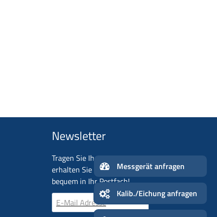
Newsletter
Tragen Sie Ihre E-Mail-Adresse ein und
Me
erhalten Sie aktuelle Neuigkeiten ganz
n
bequem in Ihr Postfach!
Kalib./