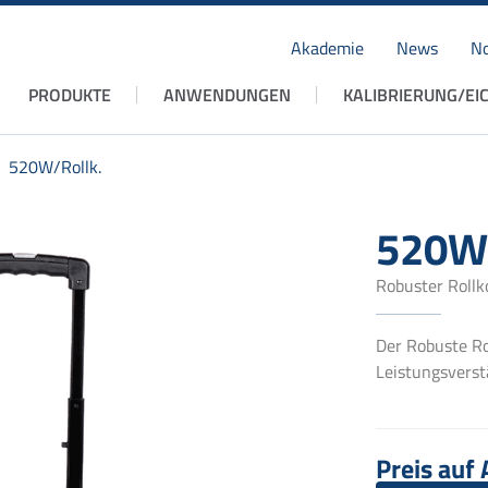
Akademie
News
No
Navigation
PRODUKTE
ANWENDUNGEN
KALIBRIERUNG/EI
überspringen
520W/Rollk.
520W/
Robuster Rollk
Der Robuste Ro
Leistungsverst
Preis auf