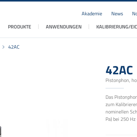
Akademie
News
No
Navigation
PRODUKTE
ANWENDUNGEN
KALIBRIERUNG/EI
überspringen
42AC
42AC
Pistonphon, ho
Das Pistonphon
zum Kalibriere
nominellen Sch
Pa) bei 250 Hz 