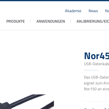
Akademie
News
No
Navigation
PRODUKTE
ANWENDUNGEN
KALIBRIERUNG/EI
überspringen
Nor4
USB-Datenkab
Das USB-Daten
eignet zum An
Nor150 an ein