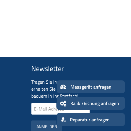
Newsletter
Tragen Sie Ihre E-Mail-Adresse ein und
Me
erhalten Sie aktuelle Neuigkeiten ganz
n
bequem in Ihr Postfach!
Kalib./Ei
Reparatur anfragen
ANMELDEN