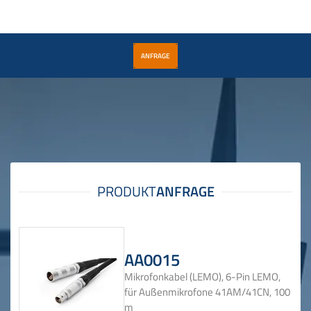
ANFRAGE
AA0015
Mikrofonkabel (LEMO), 6-Pin LEMO,
für Außenmikrofone 41AM/41CN, 100
m