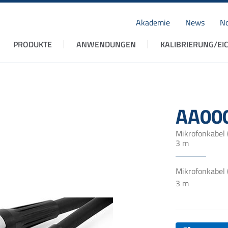
Akademie
News
No
Navigation
PRODUKTE
ANWENDUNGEN
KALIBRIERUNG/EI
überspringen
AA00
Mikrofonkabel
3 m
Mikrofonkabel
3 m