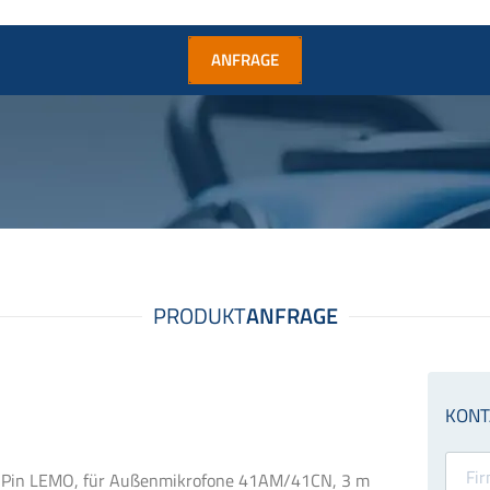
ANFRAGE
6-Pin LEMO, für Außenmikrofone 41AM/41CN, 3 m