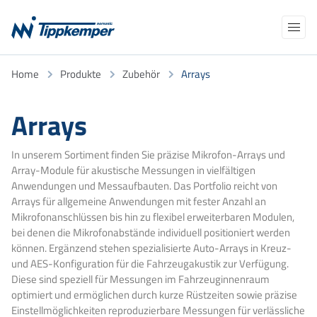
Navigation
Home
Produkte
Zubehör
Arrays
Produkte
überspringen
Anwendungen
AKADEMIE
NEWS
Arrays
NORCLOUD
ÜBER UNS
Kalibrierung/Eichung
In unserem Sortiment finden Sie präzise Mikrofon-Arrays und
Array-Module für akustische Messungen in vielfältigen
Support
TELEFON
E-MAIL
Anwendungen und Messaufbauten. Das Portfolio reicht von
Arrays für allgemeine Anwendungen mit fester Anzahl an
Kontakt
Suchbegriffe
Mikrofonanschlüssen bis hin zu flexibel erweiterbaren Modulen,
bei denen die Mikrofonabstände individuell positioniert werden
können. Ergänzend stehen spezialisierte Auto-Arrays in Kreuz-
und AES-Konfiguration für die Fahrzeugakustik zur Verfügung.
Diese sind speziell für Messungen im Fahrzeuginnenraum
optimiert und ermöglichen durch kurze Rüstzeiten sowie präzise
Einstellmöglichkeiten reproduzierbare Messungen für verlässliche