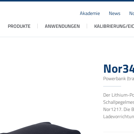
Akademie
News
No
Navigation
PRODUKTE
ANWENDUNGEN
KALIBRIERUNG/EI
überspringen
Nor3
Powerbank (tra
Der Lithium-Po
Schallpegelme
Nor1217. Die B
Ladevorrichtun