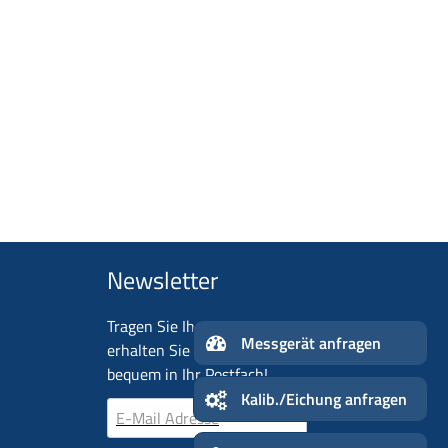
Newsletter
Tragen Sie Ihre E-Mail-Adresse ein und
Mes
erhalten Sie aktuelle Neuigkeiten ganz
n
bequem in Ihr Postfach!
Kalib./Eichung anf