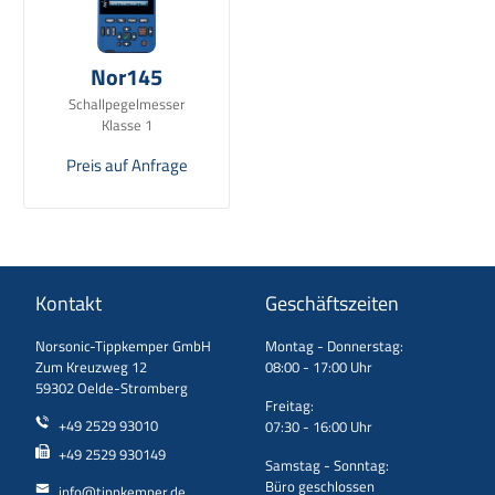
Nor145
Schallpegelmesser
Klasse 1
Preis auf Anfrage
Kontakt
Geschäftszeiten
Norsonic-Tippkemper GmbH
Montag - Donnerstag:
Zum Kreuzweg 12
08:00 - 17:00 Uhr
59302 Oelde-Stromberg
Freitag:
+49 2529 93010
07:30 - 16:00 Uhr
+49 2529 930149
Samstag - Sonntag:
Büro geschlossen
info@tippkemper.de