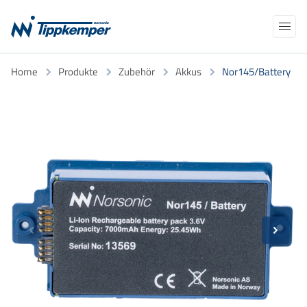
Navigation
Home
Produkte
Zubehör
Akkus
Nor145/Battery
Produkte
überspringen
Anwendungen
AKADEMIE
NEWS
NORCLOUD
ÜBER UNS
Kalibrierung/Eichung
Support
TELEFON
E-MAIL
Kontakt
Suchbegriffe