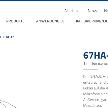
Akademie
News
No
Navigation
PRODUKTE
ANWENDUNGEN
KALIBRIERUNG/EI
überspringen
67HA-09
67HA
1 m Hemisphär
Die G.R.A.S. H
entsprechend d
Fokus auf die 
Mikrofone sind 
Außerdem garan
Messdaten.