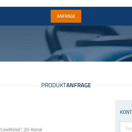
ANFRAGE
"LowNoise", 20-Kanal