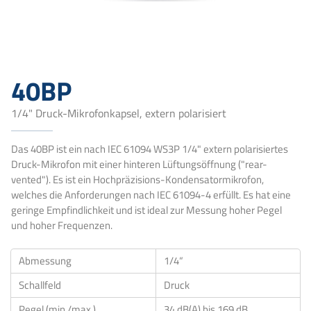
40BP
1/4" Druck-Mikrofonkapsel, extern polarisiert
Das 40BP ist ein nach IEC 61094 WS3P 1/4" extern polarisiertes
Druck-Mikrofon mit einer hinteren Lüftungsöffnung ("rear-
vented"). Es ist ein Hochpräzisions-Kondensatormikrofon,
welches die Anforderungen nach IEC 61094-4 erfüllt. Es hat eine
geringe Empfindlichkeit und ist ideal zur Messung hoher Pegel
und hoher Frequenzen.
Abmessung
1/4“
Schallfeld
Druck
Pegel (min./max.)
34 dB(A) bis 169 dB