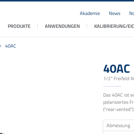
Akademie
News
No
Navigation
PRODUKTE
ANWENDUNGEN
KALIBRIERUNG/EI
überspringen
40AC
40AC
1/2" Freifeld-M
Das 40AC ist e
polarisiertes 
("rear-vented")
Abmessung