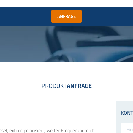
ANFRAGE
sel, extern polarisiert, weiter Frequenzbereich