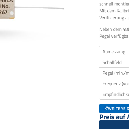
schnell montie
Mit dem Kalibr
Verifizierung 
Neben dem 48LA
Pegel verfügbar
Abmessung
Schallfeld
Pegel (min./m
Frequenz (von
Empfindlichke
WEITERE D
Preis auf