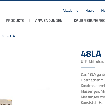
Akademie
News
No
Navigation
PRODUKTE
ANWENDUNGEN
KALIBRIERUNG/EI
überspringen
48LA
48LA
UTP-Mikrofon, 
Das 48LA gehör
Oberflächenmikr
Kondensatormi
Messungen. Mit
Messungen von
Kunststoff-Hal