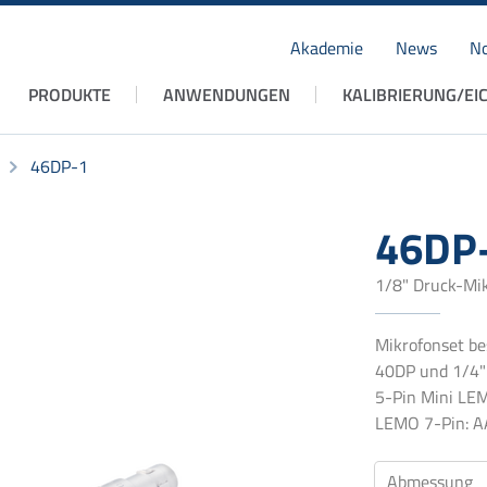
Akademie
News
No
Navigation
PRODUKTE
ANWENDUNGEN
KALIBRIERUNG/EI
überspringen
46DP-1
46DP
1/8" Druck-Mik
Mikrofonset be
40DP und 1/4"
5-Pin Mini LE
LEMO 7-Pin: A
Abmessung