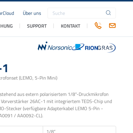
rCloud
Über uns
Suchbegriffe
CHUNG
SUPPORT
KONTAKT
-1
rofonset (LEMO, 5-Pin Mini)
stehend aus extern polarisiertem 1/8"-Druckmikrofon
 Vorverstärker 26AC-1 mit integriertem TEDS-Chip und
MO-Stecker (verfügbare Adapterkabel LEMO 5-Pin -
A0091 / AA0092-CL).
1/8“