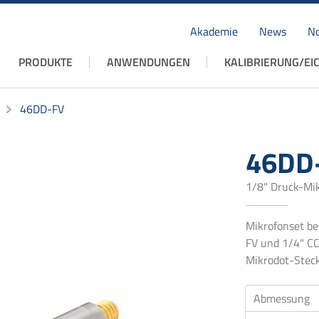
Akademie
News
No
Navigation
PRODUKTE
ANWENDUNGEN
KALIBRIERUNG/EI
überspringen
46DD-FV
46DD
1/8" Druck-Mik
Mikrofonset be
FV und 1/4" CC
Mikrodot-Steck
Abmessung