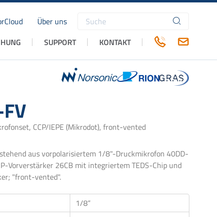
rCloud
Über uns
Suchbegriffe
CHUNG
SUPPORT
KONTAKT
-FV
rofonset, CCP/IEPE (Mikrodot), front-vented
stehend aus vorpolarisiertem 1/8"-Druckmikrofon 40DD-
P-Vorverstärker 26CB mit integriertem TEDS-Chip und
er; "front-vented".
1/8“