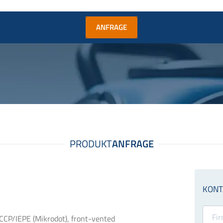
ANFRAGE
CCP/IEPE (Mikrodot), front-vented