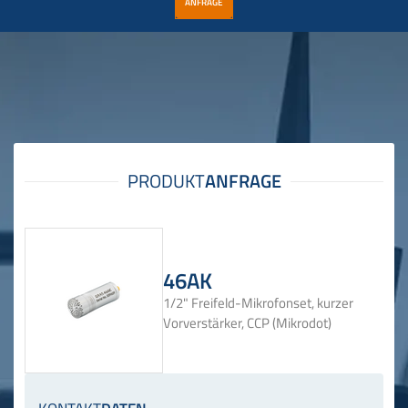
ANFRAGE
46AK
1/2" Freifeld-Mikrofonset, kurzer
Vorverstärker, CCP (Mikrodot)