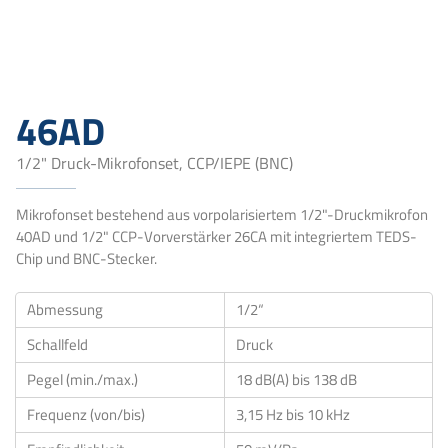
46AD
1/2" Druck-Mikrofonset, CCP/IEPE (BNC)
Mikrofonset bestehend aus vorpolarisiertem 1/2"-Druckmikrofon
40AD und 1/2" CCP-Vorverstärker 26CA mit integriertem TEDS-
Chip und BNC-Stecker.
Abmessung
1/2“
Schallfeld
Druck
Pegel (min./max.)
18 dB(A) bis 138 dB
Frequenz (von/bis)
3,15 Hz bis 10 kHz