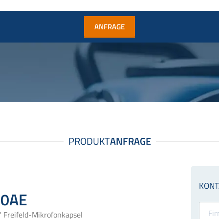
ANFRAGE
40AE
" Freifeld-Mikrofonkapsel