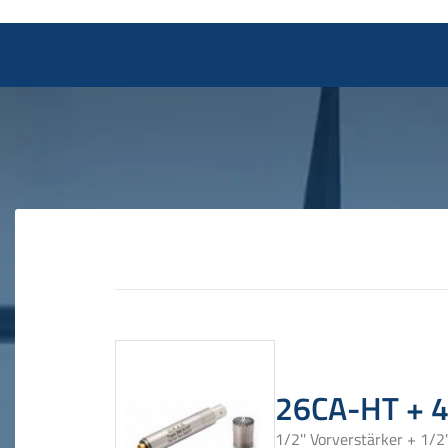
26CA-HT + 
1/2'' Vorverstärker + 1/2