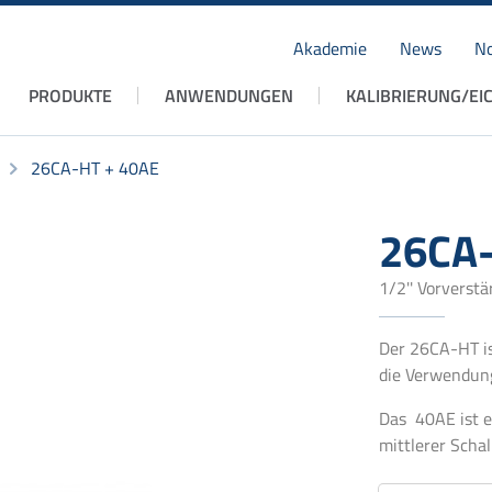
Akademie
News
No
Navigation
PRODUKTE
ANWENDUNGEN
KALIBRIERUNG/EI
überspringen
26CA-HT + 40AE
26CA-
1/2'' Vorverstä
Der 26CA-HT is
die Verwendung
Das 40AE ist e
mittlerer Scha