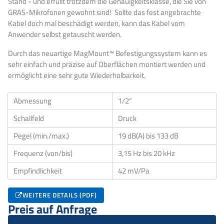
Stand - und erfüllt trotzdem die Genauigkeitsklasse, die Sie von
GRAS-Mikrofonen gewohnt sind! Sollte das fest angebrachte
Kabel doch mal beschädigt werden, kann das Kabel vom
Anwender selbst getauscht werden.
Durch das neuartige MagMount™ Befestigungssystem kann es
sehr einfach und präzise auf Oberflächen montiert werden und
ermöglicht eine sehr gute Wiederholbarkeit.
Abmessung
1/2“
Schallfeld
Druck
Pegel (min./max.)
19 dB(A) bis 133 dB
Frequenz (von/bis)
3,15 Hz bis 20 kHz
Empfindlichkeit
42 mV/Pa
WEITERE DETAILS (PDF)
Preis auf Anfrage