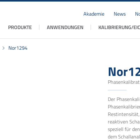
Akademie
News
No
Navigation
PRODUKTE
ANWENDUNGEN
KALIBRIERUNG/EI
überspringen
Nor1294
Nor1
Phasenkalibrat
Der Phasenkali
Phasenkalibrie
Restintensität
reaktiven Schal
speziell für de
dem Schallanal