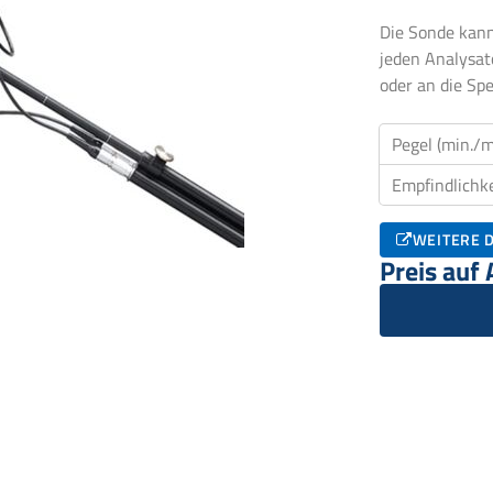
Die Sonde kann
jeden Analysa
oder an die S
Pegel (min./m
Empfindlichke
WEITERE D
Preis auf