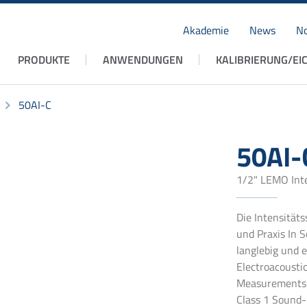
Akademie
News
No
Navigation
PRODUKTE
ANWENDUNGEN
KALIBRIERUNG/EI
überspringen
50AI-C
50AI-
1/2" LEMO Int
Die Intensität
und Praxis In S
langlebig und 
Electroacousti
Measurements w
Class 1 Sound-