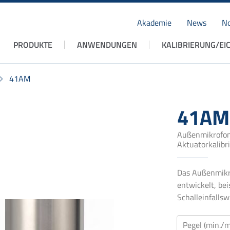
Akademie
News
No
Navigation
PRODUKTE
ANWENDUNGEN
KALIBRIERUNG/EI
überspringen
41AM
41AM
Außenmikrofon 
Aktuatorkalibr
Das Außenmikr
entwickelt, be
Schalleinfallsw
Pegel (min./m