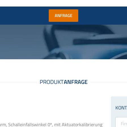
ANFRAGE
rm, Schalleinfallswinkel 0º, mit Aktuatorkalibrierung