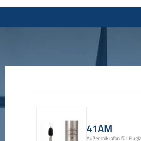
41AM
Außenmikrofon für Fluglä