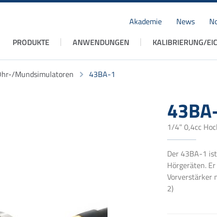
Akademie
News
No
Navigation
PRODUKTE
ANWENDUNGEN
KALIBRIERUNG/EI
überspringen
hr-/Mundsimulatoren
43BA-1
43BA
1/4" 0,4cc Hoc
Der 43BA-1 ist
Hörgeräten. Er
Vorverstärker 
2)