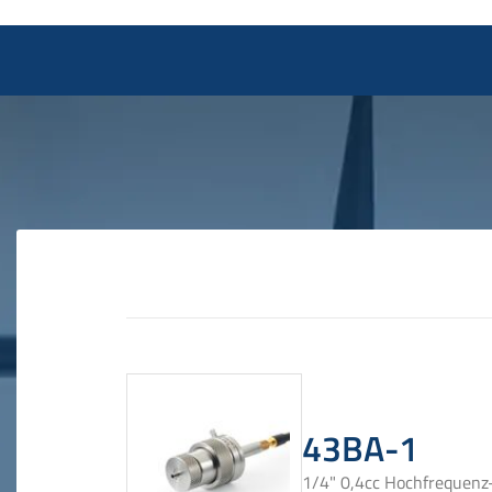
43BA-1
1/4" 0,4cc Hochfrequenz