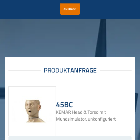
ANFRAGE
45BC
KEMAR Head & Torso mit
Mundsimulator, unkonfiguriert