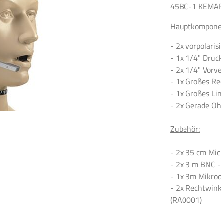
45BC-1 KEMAR 
Hauptkompone
- 2x vorpolari
- 1x 1/4" Druc
- 2x 1/4" Vorv
- 1x Großes Re
- 1x Großes Li
- 2x Gerade O
Zubehör:
- 2x 35 cm Mic
- 2x 3 m BNC 
- 1x 3m Mikrod
- 2x Rechtwink
(RA0001)