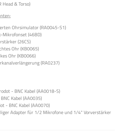
Head & Torso)
nten:
sierten Ohrsimulator (RA0045-S1)
k-Mikrofonset (46BD)
erstärker (26CS)
chtes Ohr (KB0065)
nkes Ohr (KB0066)
hrkanalverlängerung (RA0237)
rodot - BNC Kabel (AA0018-S)
- BNC Kabel (AA0035)
ot - BNC Kabel (AA0070)
liger Adapter für 1/2 Mikrofone und 1/4" Vorverstärker