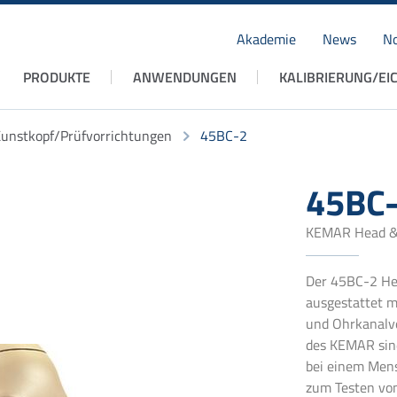
Akademie
News
No
Navigation
PRODUKTE
ANWENDUNGEN
KALIBRIERUNG/EI
überspringen
unstkopf/Prüfvorrichtungen
45BC-2
45BC
KEMAR Head & T
Der 45BC-2 Hea
ausgestattet m
und Ohrkanalve
des KEMAR sind
bei einem Mens
zum Testen von