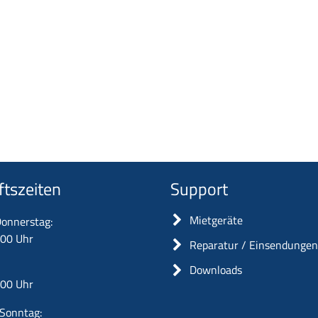
ftszeiten
Support
Mietgeräte
onnerstag:
:00 Uhr
Reparatur / Einsendunge
Downloads
:00 Uhr
Sonntag: