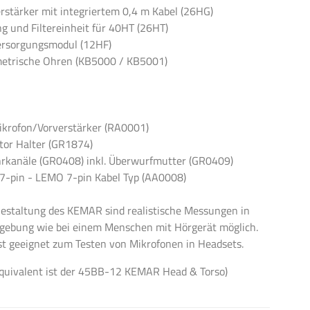
erstärker mit integriertem 0,4 m Kabel (26HG)
ng und Filtereinheit für 40HT (26HT)
ersorgungsmodul (12HF)
metrische Ohren (KB5000 / KB5001)
ikrofon/Vorverstärker (RA0001)
tor Halter (GR1874)
rkanäle (GR0408) inkl. Überwurfmutter (GR0409)
7-pin - LEMO 7-pin Kabel Typ (AA0008)
estaltung des KEMAR sind realistische Messungen in
gebung wie bei einem Menschen mit Hörgerät möglich.
t geeignet zum Testen von Mikrofonen in Headsets.
quivalent ist der 45BB-12 KEMAR Head & Torso)