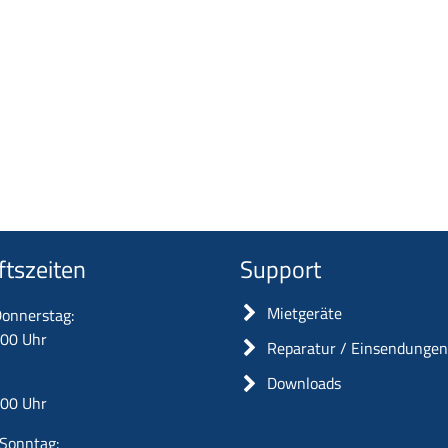
ftszeiten
Support
Mietgeräte
onnerstag:
:00 Uhr
Reparatur / Einsendunge
Downloads
:00 Uhr
Sonntag: