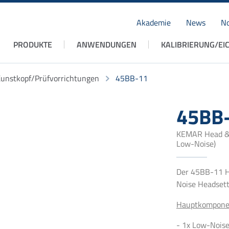
Akademie
News
No
Navigation
PRODUKTE
ANWENDUNGEN
KALIBRIERUNG/EI
überspringen
unstkopf/Prüfvorrichtungen
45BB-11
45BB
KEMAR Head & 
Low-Noise)
Der 45BB-11 H
Noise Headsette
Hauptkompone
- 1x Low-Nois