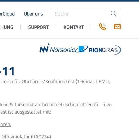
rCloud
Über uns
Suchbegriffe
CHUNG
SUPPORT
KONTAKT
-11
Torso für Ohrhörer-/Kopfhörertest (1-Kanal, LEMO,
ead & Torso mit anthropometrischen Ohren für Low-
st ist ausgestattet mit:
nten:
e Ohrsimulator (RA0234)