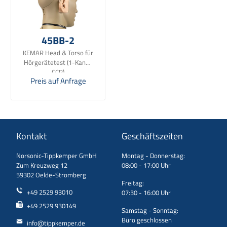
45BB-2
KEMAR Head & Torso für
Hörgerätetest (1-Kanal,
CCP)
Preis auf Anfrage
Kontakt
Geschäftszeiten
Norsonic-Tippkemper GmbH
Montag - Donnerstag:
Zum Kreuzweg 12
08:00 - 17:00 Uhr
59302 Oelde-Stromberg
Freitag:
+49 2529 93010
07:30 - 16:00 Uhr
+49 2529 930149
Samstag - Sonntag:
Büro geschlossen
info@tippkemper.de