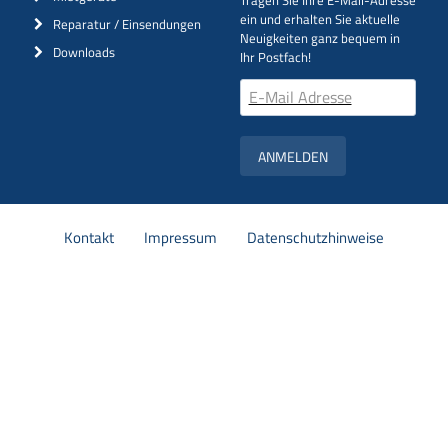
Tragen Sie Ihre E-Mail-Adresse
ein und erhalten Sie aktuelle
Reparatur / Einsendungen
Neuigkeiten ganz bequem in
Downloads
Ihr Postfach!
ANMELDEN
Navigation
Kontakt
Impressum
Datenschutzhinweise
überspringen