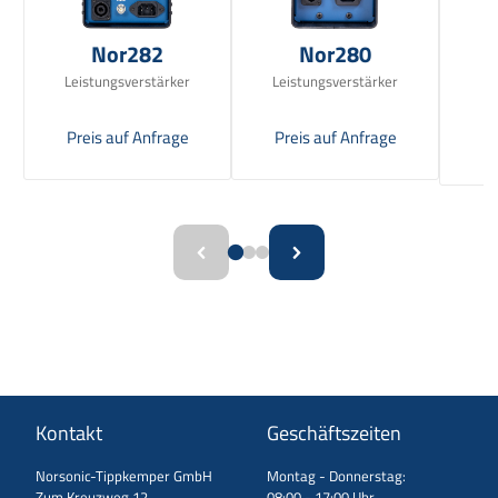
Nor282
Nor280
Leistungsverstärker
Leistungsverstärker
Sc
Preis auf Anfrage
Preis auf Anfrage
Pr
Kontakt
Geschäftszeiten
Norsonic-Tippkemper GmbH
Montag - Donnerstag:
Zum Kreuzweg 12
08:00 - 17:00 Uhr