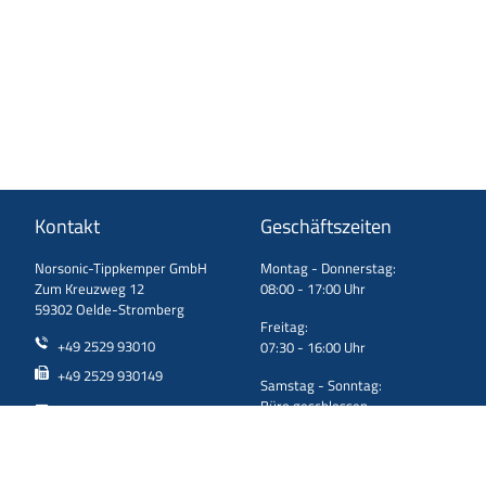
Kontakt
Geschäftszeiten
Norsonic-Tippkemper GmbH
Montag - Donnerstag:
Zum Kreuzweg 12
08:00 - 17:00 Uhr
59302 Oelde-Stromberg
Freitag:
+49 2529 93010
07:30 - 16:00 Uhr
+49 2529 930149
Samstag - Sonntag:
Büro geschlossen
info@tippkemper.de
Support
Newsletter