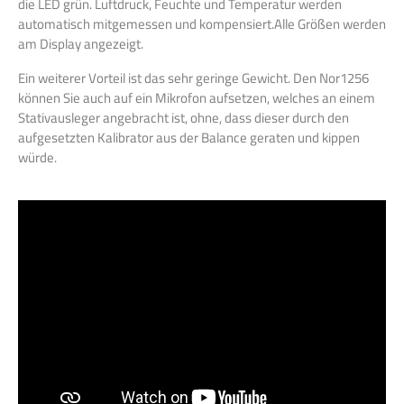
die LED grün. Luftdruck, Feuchte und Temperatur werden
automatisch mitgemessen und kompensiert.Alle Größen werden
am Display angezeigt.
Ein weiterer Vorteil ist das sehr geringe Gewicht. Den Nor1256
können Sie auch auf ein Mikrofon aufsetzen, welches an einem
Stativausleger angebracht ist, ohne, dass dieser durch den
aufgesetzten Kalibrator aus der Balance geraten und kippen
würde.